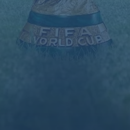
网站首页
友情链接
关于我们
服务优势
团队介绍
新闻资讯
联系我们
官网
All Rights by
开云体育